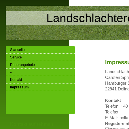
Landschlachter
Startseite
Service
Impres
Dauerangebote
Landschlach
--
Carsten Spr
Kontakt
Hamburger S
Impressum
22941 Delin
Kontakt
Telefon: +49
Telefax:
E-Mail: bolk
Registerein
Kontakt aufnehmen