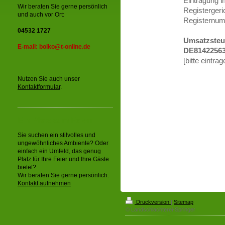
Eintragung i
Wir beraten Sie gerne persönlich
Registergeric
und auch vor Ort:
Registernumm
04532 1727
Umsatzsteu
E-mail: bolko@t-online.de
DE8142256
[bitte eintrag
Nutzen Sie auch unser
Kontaktformular
.
Ein Platz zum Feiern
Sie suchen ein stilvolles und
ungewöhnliches Ambiente? Oder
einfach ein Umfeld, das genug
Platz für Ihre Feier und Ihre Gäste
bietet?
Wir beraten Sie gerne persönlich.
Kontakt aufnehmen
Druckversion
|
Sitemap
© Landschlachterei-Springer